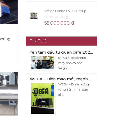
Wega Lunna EVD 1 Group
65.200.000
₫
55.000.000
₫
 những
TIN TỨC
Yên tâm đầu tư quán cafe 2026 với combo máy pha cafe Wega Pegaso x Eureka Firenze 75
5M và lý do combo
máy pha cà phê
Wega…
WEGA – Diện mạo mới, mạnh mẽ và đầy cuốn hút
WEGA – Di sản vững
vàng, tầm nhìn dẫn
lối…