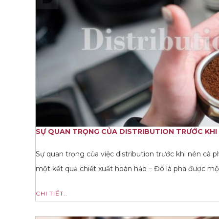
SỰ QUAN TRỌNG CỦA DISTRIBUTION TRƯỚC KHI N
Sự quan trọng của việc distribution trước khi nén c
một kết quả chiết xuất hoàn hảo – Đó là pha được mộ
CHI TIẾT..