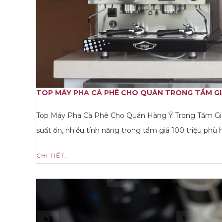
TOP MÁY PHA CÀ PHÊ CHO QUÁN TRONG TẦM GI
Top Máy Pha Cà Phê Cho Quán Hàng Ý Trong Tầm Giá
suất ổn, nhiều tính năng trong tầm giá 100 triệu phù 
CHI TIẾT..