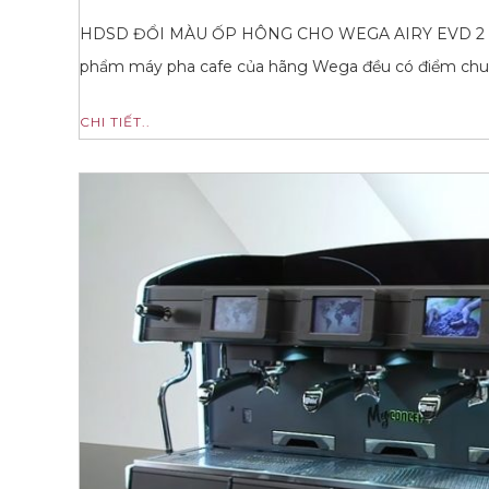
HDSD ĐỔI MÀU ỐP HÔNG CHO WEGA AIRY EVD 2 GROUP
phẩm máy pha cafe của hãng Wega đều có điểm chun
CHI TIẾT..