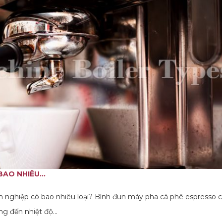
AO NHIÊU...
n nghiệp có bao nhiêu loại? Bình đun máy pha cà phê espresso 
nóng đến nhiệt độ…