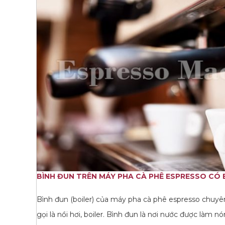
BÌNH ĐUN TRÊN MÁY PHA CÀ PHÊ ESPRESSO CÓ B
Bình đun (boiler) của máy pha cà phê espresso chuyê
gọi là nồi hơi, boiler. Bình đun là nơi nước được làm 