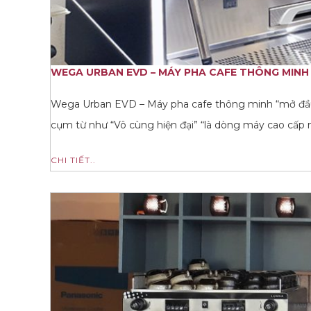
WEGA URBAN EVD – MÁY PHA CAFE THÔNG MINH 
Wega Urban EVD – Máy pha cafe thông minh “mở đầ
cụm từ như “Vô cùng hiện đại” “là dòng máy cao cấp
CHI TIẾT..