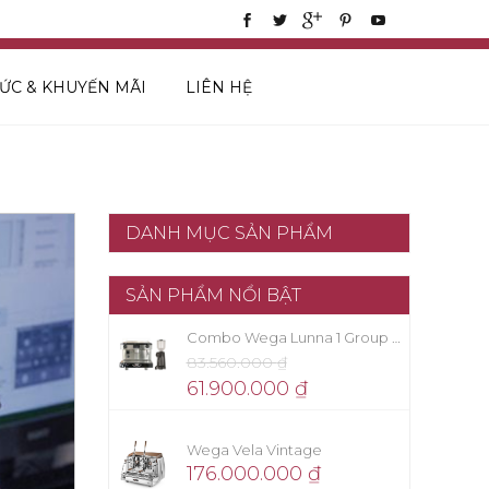
TỨC & KHUYẾN MÃI
LIÊN HỆ
DANH MỤC SẢN PHẨM
SẢN PHẨM NỔI BẬT
Combo Wega Lunna 1 Group + Eureka Firenze 75
83.560.000
₫
61.900.000
₫
Wega Vela Vintage
176.000.000
₫