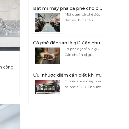
Bật mí máy pha cà phê cho quán được tin yêu nhất hiện nay
Một quán cà phê độc
đáo và thú vị cần…
Cà phê đặc sản là gì? Cần chuẩn bị gì khi mở quán cà phê đặc sản?
Cà phê đặc sản là gì?
Cần chuẩn bị gì…
án công
Ưu, nhược điểm cần biết khi mua máy pha cà phê cũ
Có nên mua máy pha
cà phê cũ? Ưu, nhược…