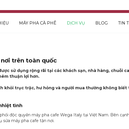
HIỆU
MÁY PHA CÀ PHÊ
DỊCH VỤ
BLOG
TIN 
nơi trên toàn quốc
ợc sử dụng rộng rãi tại các khách sạn, nhà hàng, chuỗi caf
hêm thuận lợi hơn.
h khỏi trục trặc, hư hỏng và người mua thường không biết 
hiệt tình
 phối độc quyền máy pha cafe Wega Italy tại Việt Nam. Bên cạn
ụ sửa máy pha cafe tận nơi.