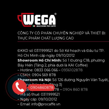
CÔNG TY CỔ PHẦN CHUYÊN NGHIỆP VÀ THIẾT BỊ
THỰC PHẨM CHẤT LƯỢNG CAO
ĐKKD số 0311999521 do Sở Kế hoạch và Đầu tư TP.
Hồ Chí Minh cấp ngày 09/10/2012
Showroom Hồ Chí Minh:
Số 1 Đường C18, phường
Bảy Hiền (Tầng 2, phía dưới là KAI Coffee)
– Hotline: 0833 066 066 –
0936102878
– CSKH: 0904 569 878
Showroom Hà Nội:
Số 126 đường Nguyễn Văn Tuyết,
phường Đống Đa (Tầng 3)
0904860878
– Hotline: 0898 001 878 –
0904 860 878
– Mã số thuế: 0311999521
– Ngày cấp: 09/10/2012
– Email: info@procaffe.vn