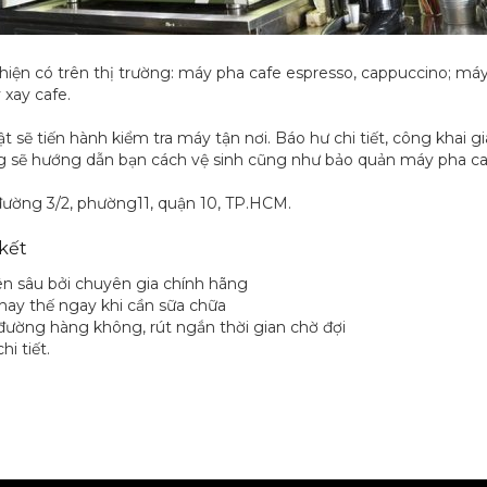
 hiện có trên thị trường: máy pha cafe espresso, cappuccino; m
 xay cafe.
 sẽ tiến hành kiểm tra máy tận nơi. Báo hư chi tiết, công khai gi
ng sẽ hướng dẫn bạn cách vệ sinh cũng như bảo quản máy pha ca
đường 3/2, phường11, quận 10, TP.HCM.
kết
ên sâu bởi chuyên gia chính hãng
hay thế ngay khi cần sữa chữa
đường hàng không, rút ngắn thời gian chờ đợi
i tiết.