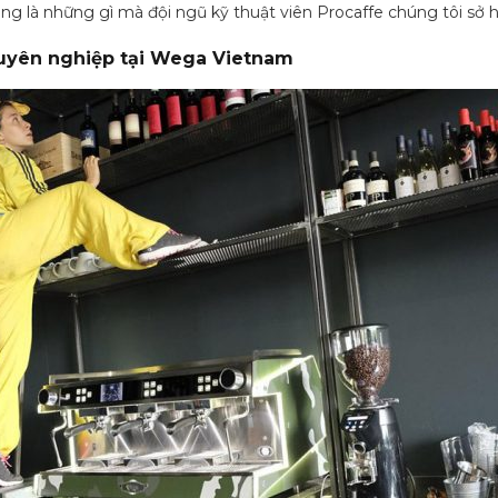
ng là những gì mà đội ngũ kỹ thuật viên Procaffe chúng tôi sở 
uyên nghiệp tại Wega Vietnam