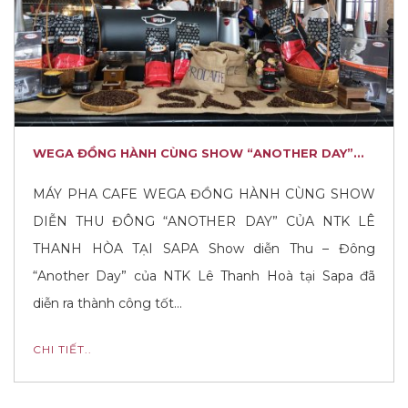
WEGA ĐỒNG HÀNH CÙNG SHOW “ANOTHER DAY”...
MÁY PHA CAFE WEGA ĐỒNG HÀNH CÙNG SHOW
DIỄN THU ĐÔNG “ANOTHER DAY” CỦA NTK LÊ
THANH HÒA TẠI SAPA Show diễn Thu – Đông
“Another Day” của NTK Lê Thanh Hoà tại Sapa đã
diễn ra thành công tốt…
CHI TIẾT..