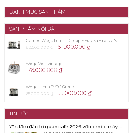
DANH MỤC SẢN PHẨM
SẢN PHẨM NỔI BẬT
Combo Wega Lunna 1 Group + Eureka Firenze 75
61.900.000
₫
83.560.000
₫
Wega Vela Vintage
176.000.000
₫
Wega Lunna EVD 1 Group
55.000.000
₫
65.200.000
₫
TIN TỨC
Yên tâm đầu tư quán cafe 2026 với combo máy pha cafe Wega Pegaso x Eureka Firenze 75
5M và lý do combo máy pha cà phê Wega…