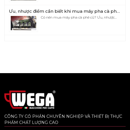
Ưu, nhược điểm cần biết khi mua máy pha cà phê cũ
Có nên mua máy pha cà phê cũ? Ưu, nhược…
CÔNG TY CỔ PHẦN CHUYÊN NGHIỆP VÀ THIẾT BỊ THỰC
PHẨM CHẤT LƯỢNG CAO