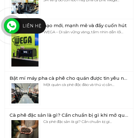
WEGA – Diện mạo mới, mạnh mẽ và đầy cuốn hút
LIÊN HỆ
WEGA – Di sản vững vàng, tầm nhìn dẫn lối…
Bật mí máy pha cà phê cho quán được tin yêu nhất hiện nay
Một quán cà phê độc đáo và thú vị cần…
Cà phê đặc sản là gì? Cần chuẩn bị gì khi mở quán cà phê đặc sản?
Cà phê đặc sản là gì? Cần chuẩn bị gì…