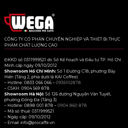
CÔNG TY CỔ PHẦN CHUYÊN NGHIỆP VÀ THIẾT BỊ THỰC
PHẨM CHẤT LƯỢNG CAO
ĐKKD số 0311999521 do Sở Kế hoạch và Đầu tư TP. Hồ Chí
Minh cấp ngày 09/10/2012
Showroom Hồ Chí Minh:
Số 1 Đường C18, phường Bảy
Hiền (Tầng 2, phía dưới là KAI Coffee)
– Hotline: 0833 066 066 –
0936102878
– CSKH: 0904 569 878
Showroom Hà Nội:
Số 126 đường Nguyễn Văn Tuyết,
phường Đống Đa (Tầng 3)
– Hotline: 0898 001 878 –
0904 860 878
– Mã số thuế: 0311999521
– Ngày cấp: 09/10/2012
– Email: info@procaffe.vn