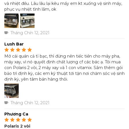
và nhiệt đều. Lâu lâu lại kêu mấy em kt xuống vệ sinh máy,
phục vụ nhiệt tình lắm, ok
Tháng Chín 12, 2021
Lush Bar
Mở cái quán cả tỉ bạc, thì đừng nên tiếc tiền cho máy pha,
Được xếp hạng
5
5
sao
máy xay, vì nó quyết định chất lượng cf các bác ạ. Tôi mua
con Polaris 2 vòi, 2 máy xay và 1 con vitamix. Sắm thêm gói
bảo trì định kỳ, các em kỹ thuật tới tận nơi chăm sóc vệ sinh
định kỳ, yên tâm bán hàng thôi.
Tháng Chín 12, 2021
Phương Ca
Polaris 2 vòi
Được xếp hạng
5
5