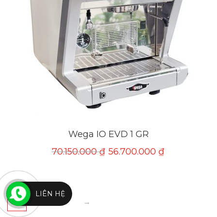
Wega IO EVD 1 GR
70.150.000
₫
56.700.000
₫
LIÊN HỆ
1
2
3
→