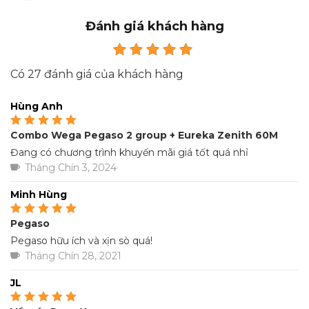
Đánh giá khách hàng
Được xếp hạng
Có 27 đánh giá của khách hàng
5
5 sao
Hùng Anh
Combo Wega Pegaso 2 group + Eureka Zenith 60M
Được xếp hạng
5
5
sao
Đang có chương trình khuyến mãi giá tốt quá nhỉ
Tháng Chín 3, 2024
Minh Hùng
Pegaso
Được xếp hạng
5
5
sao
Pegaso hữu ích và xịn sò quá!
Tháng Chín 28, 2021
JL