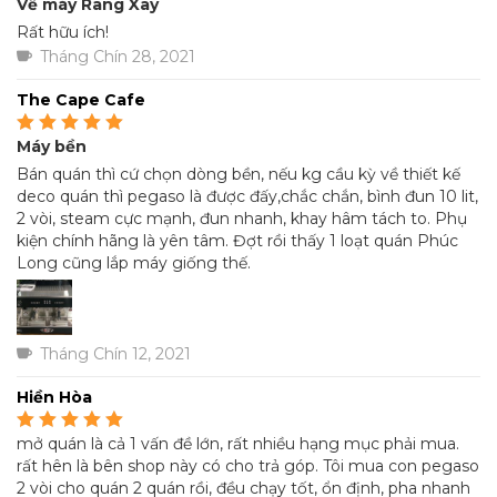
Về máy Rang Xay
Được xếp hạng
5
5
sao
Rất hữu ích!
Tháng Chín 28, 2021
The Cape Cafe
Máy bền
Được xếp hạng
5
5
sao
Bán quán thì cứ chọn dòng bền, nếu kg cầu kỳ về thiết kế
deco quán thì pegaso là được đấy,chắc chắn, bình đun 10 lit,
2 vòi, steam cực mạnh, đun nhanh, khay hâm tách to. Phụ
kiện chính hãng là yên tâm. Đợt rồi thấy 1 loạt quán Phúc
Long cũng lắp máy giống thế.
Tháng Chín 12, 2021
Hiền Hòa
mở quán là cả 1 vấn đề lớn, rất nhiều hạng mục phải mua.
Được xếp hạng
5
5
sao
rất hên là bên shop này có cho trả góp. Tôi mua con pegaso
2 vòi cho quán 2 quán rồi, đều chạy tốt, ổn định, pha nhanh