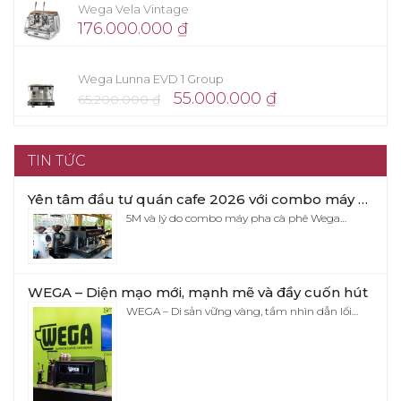
Wega Vela Vintage
176.000.000
₫
Wega Lunna EVD 1 Group
55.000.000
₫
65.200.000
₫
TIN TỨC
Yên tâm đầu tư quán cafe 2026 với combo máy pha cafe Wega Pegaso x Eureka Firenze 75
5M và lý do combo máy pha cà phê Wega…
WEGA – Diện mạo mới, mạnh mẽ và đầy cuốn hút
WEGA – Di sản vững vàng, tầm nhìn dẫn lối…