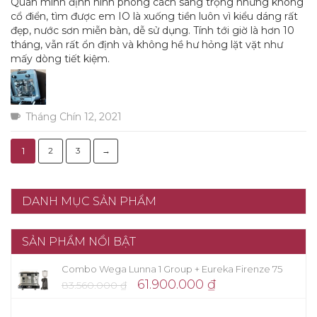
Quán mình định hình phong cách sang trọng nhưng không
cổ điển, tìm được em IO là xuống tiền luôn vì kiểu dáng rất
đẹp, nước sơn miễn bàn, dễ sử dụng. Tính tới giờ là hơn 10
tháng, vẫn rất ổn định và không hề hư hỏng lặt vặt như
mấy dòng tiết kiệm.
Tháng Chín 12, 2021
1
2
3
→
DANH MỤC SẢN PHẨM
SẢN PHẨM NỔI BẬT
Combo Wega Lunna 1 Group + Eureka Firenze 75
61.900.000
₫
83.560.000
₫