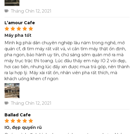
Tháng Chín 12, 2021
L’amour Cafe
Máy pha tốt
Được xếp hạng
5
5
sao
Mình kg phải dân chuyên nghiệp lâu năm trong nghề, mở
quán cf, đi tìm máy rất vất vả, vì cần tìm máy thật ổn định,
pha ngon, bảo hành uy tín, chứ sáng sớm quán mở ra mà
máy trục trặc thì toang. Lúc đầu thấy em này IO 2 vòi đẹp,
hơi cao tiền, nhưng lúc đấy xin được mua trả góp, nên thành
ra lại hợp lý. Máy xài rất ổn, nhân viên pha rất thích, mà
khách uống khen cf ngon
Tháng Chín 12, 2021
Ballad Cafe
IO, đẹp quyến rũ
Được xếp hạng
5
5
sao