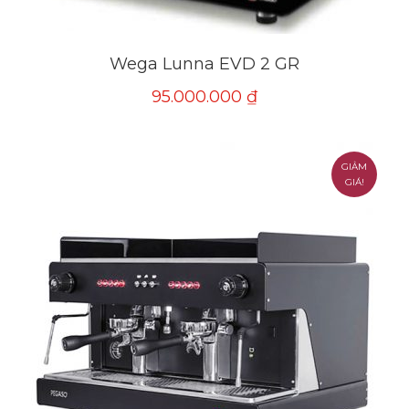
Wega Lunna EVD 2 GR
95.000.000
₫
GIẢM
GIÁ!