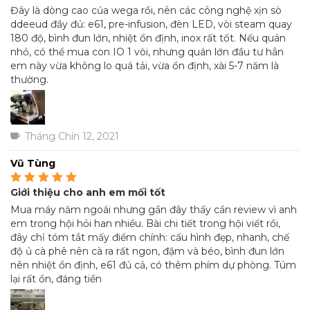
sao
Đây là dòng cao của wega rồi, nên các công nghệ xịn sò
ddeeud đầy đủ: e61, pre-infusion, đèn LED, vòi steam quay
180 độ, bình đun lớn, nhiệt ổn định, inox rất tốt. Nếu quán
nhỏ, có thể mua con IO 1 vòi, nhưng quán lớn đầu tư hẳn
em này vừa không lo quá tải, vừa ổn định, xài 5-7 năm là
thường.
Tháng Chín 12, 2021
Vũ Tùng
Giới thiệu cho anh em mối tốt
Được xếp hạng
5
5
sao
Mua máy năm ngoái nhưng gần đây thấy cần review vì anh
em trong hội hỏi han nhiều. Bài chi tiết trong hội viết rồi,
đây chỉ tóm tắt mấy điểm chính: cấu hình đẹp, nhanh, chế
độ ủ cà phê nên cà ra rất ngon, đậm và béo, bình đun lớn
nên nhiệt ổn định, e61 đủ cả, có thêm phím dự phòng. Túm
lại rất ổn, đáng tiền