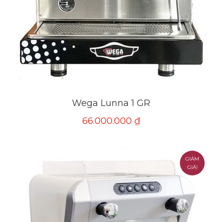
Wega Lunna 1 GR
66.000.000
₫
GIẢM
GIÁ!