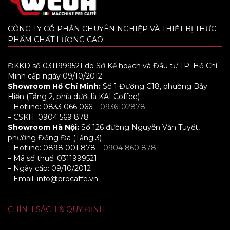
CÔNG TY CỔ PHẦN CHUYÊN NGHIỆP VÀ THIẾT BỊ THỰC
PHẨM CHẤT LƯỢNG CAO
ĐKKD số 0311999521 do Sở Kế hoạch và Đầu tư TP. Hồ Chí
Minh cấp ngày 09/10/2012
Showroom Hồ Chí Minh:
Số 1 Đường C18, phường Bảy
Hiền (Tầng 2, phía dưới là KAI Coffee)
– Hotline: 0833 066 066 –
0936102878
– CSKH: 0904 569 878
Showroom Hà Nội:
Số 126 đường Nguyễn Văn Tuyết,
phường Đống Đa (Tầng 3)
– Hotline: 0898 001 878 –
0904 860 878
– Mã số thuế: 0311999521
– Ngày cấp: 09/10/2012
– Email: info@procaffe.vn
CHÍNH SÁCH & QUY ĐỊNH