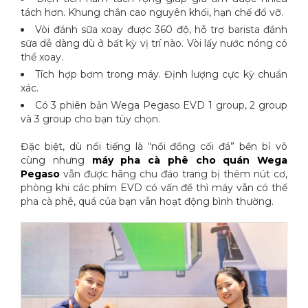
tách hơn. Khung chắn cao nguyên khối, hạn chế đổ vỡ.
Vòi đánh sữa xoay được 360 độ, hỗ trợ barista đánh
sữa dễ dàng dù ở bất kỳ vị trí nào. Vòi lấy nước nóng có
thể xoay.
Tích hợp bơm trong máy. Định lượng cực kỳ chuẩn
xác.
Có 3 phiên bản Wega Pegaso EVD 1 group, 2 group
và 3 group cho bạn tùy chọn.
Đặc biệt, dù nổi tiếng là “nồi đồng cối đá” bền bỉ vô
cùng nhưng
máy pha cà phê cho quán Wega
Pegaso
vẫn được hãng chu đáo trang bị thêm nút cơ,
phòng khi các phím EVD có vấn đề thì máy vẫn có thể
pha cà phê, quá của bạn vẫn hoạt động bình thường.