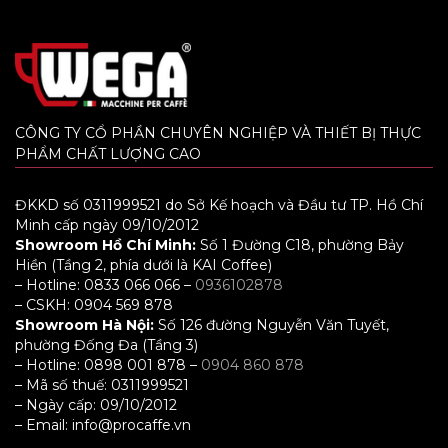
CÔNG TY CỔ PHẦN CHUYÊN NGHIỆP VÀ THIẾT BỊ THỰC
PHẨM CHẤT LƯỢNG CAO
ĐKKD số 0311999521 do Sở Kế hoạch và Đầu tư TP. Hồ Chí
Minh cấp ngày 09/10/2012
Showroom Hồ Chí Minh:
Số 1 Đường C18, phường Bảy
Hiền (Tầng 2, phía dưới là KAI Coffee)
– Hotline: 0833 066 066 –
0936102878
– CSKH: 0904 569 878
Showroom Hà Nội:
Số 126 đường Nguyễn Văn Tuyết,
phường Đống Đa (Tầng 3)
– Hotline: 0898 001 878 –
0904 860 878
– Mã số thuế: 0311999521
– Ngày cấp: 09/10/2012
– Email: info@procaffe.vn