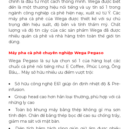
chính là đầu tư một cách thông minh. Wega được biết
đến là một thương hiệu nổi tiếng và uy tín số 1 trong
ngành công nghiệp cà phê hiện nay, xuất xứ từ Ý. Các
máy pha cà phê của Wega được thiết kế với sự chú
trọng đến hiệu suất, độ bền và tính thẩm mỹ. Chất
lượng và độ tin cậy của các sản phẩm Wega đã được
nhiều quán cà phê và nhà hàng trên toàn thế giới tin
dùng.
Máy pha cà phê chuyên nghiệp Wega Pegaso
Wega Pegaso là sự lựa chọn số 1 của hàng loạt các
chuỗi cà phê nổi tiếng như: E Coffee, Phúc Long, Ông
Bầu,… Máy sở hữu nhiều ưu điểm vượt trội:
Sở hữu công nghệ E61 giúp ổn định nhiệt độ & Pre-
infusion.
Group head cao hơn hẳn loại thường, phù hợp với cả
những ly cao
Toàn bộ khung máy bằng thép không gỉ mạ sơn
tĩnh điện. Chân đế bằng thép bọc đế cao su chống trầy,
giảm ma sát với mặt bàn.
Diện tích hâm tách rộng giúp giữ ấm được nhiều