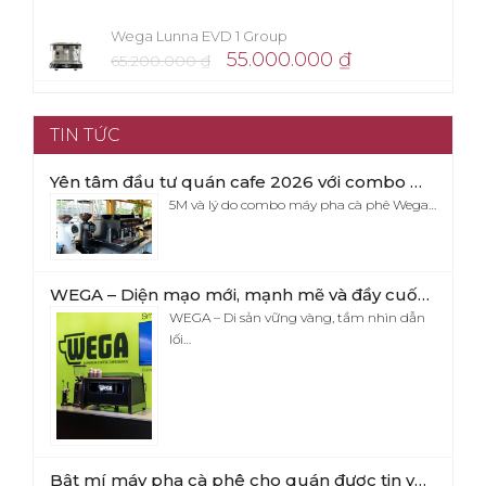
Wega Lunna EVD 1 Group
55.000.000
₫
65.200.000
₫
TIN TỨC
Yên tâm đầu tư quán cafe 2026 với combo máy pha cafe Wega Pegaso x Eureka Firenze 75
5M và lý do combo máy pha cà phê Wega…
WEGA – Diện mạo mới, mạnh mẽ và đầy cuốn hút
WEGA – Di sản vững vàng, tầm nhìn dẫn
lối…
Bật mí máy pha cà phê cho quán được tin yêu nhất hiện nay