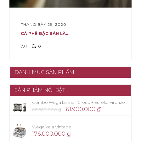
THÁNG BẢY 29, 2020
CÀ PHÊ ĐẶC SẢN LÀ...
1
0
DANH MỤC SẢN PHẨM
SẢN PHẨM NỔI BẬT
Combo Wega Lunna 1 Group + Eureka Firenze 75
61.900.000
₫
83.560.000
₫
Wega Vela Vintage
176.000.000
₫