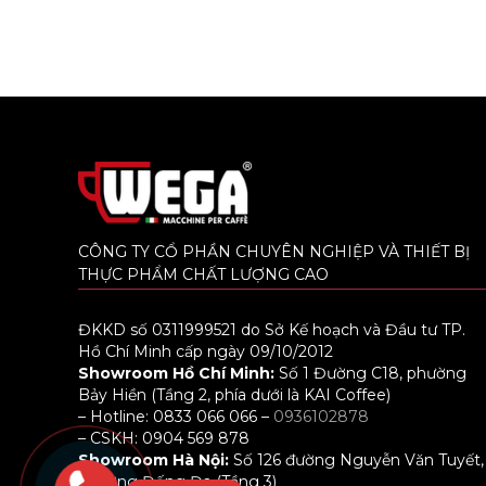
CÔNG TY CỔ PHẦN CHUYÊN NGHIỆP VÀ THIẾT BỊ
THỰC PHẨM CHẤT LƯỢNG CAO
ĐKKD số 0311999521 do Sở Kế hoạch và Đầu tư TP.
Hồ Chí Minh cấp ngày 09/10/2012
Showroom Hồ Chí Minh:
Số 1 Đường C18, phường
Bảy Hiền (Tầng 2, phía dưới là KAI Coffee)
– Hotline: 0833 066 066 –
0936102878
– CSKH: 0904 569 878
Showroom Hà Nội:
Số 126 đường Nguyễn Văn Tuyết,
phường Đống Đa (Tầng 3)