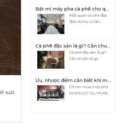
Bật mí máy pha cà phê cho quán được tin yêu nhất hiện nay
Một quán cà phê độc
đáo và thú vị cần…
Cà phê đặc sản là gì? Cần chuẩn bị gì khi mở quán cà phê đặc sản?
Cà phê đặc sản là gì?
Cần chuẩn bị gì…
Ưu, nhược điểm cần biết khi mua máy pha cà phê cũ
Có nên mua máy pha
t xuất
cà phê cũ? Ưu, nhược…