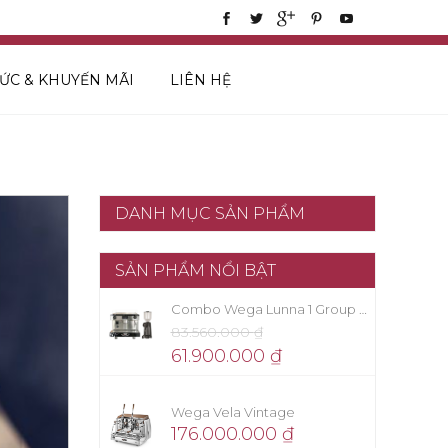
TỨC & KHUYẾN MÃI
LIÊN HỆ
DANH MỤC SẢN PHẨM
SẢN PHẨM NỔI BẬT
Combo Wega Lunna 1 Group + Eureka Firenze 75
83.560.000
₫
61.900.000
₫
Wega Vela Vintage
176.000.000
₫