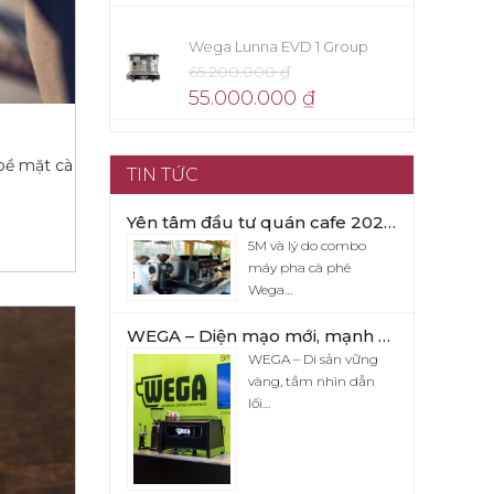
Wega Lunna EVD 1 Group
65.200.000
₫
55.000.000
₫
bề mặt cà
TIN TỨC
Yên tâm đầu tư quán cafe 2026 với combo máy pha cafe Wega Pegaso x Eureka Firenze 75
5M và lý do combo
máy pha cà phê
Wega…
WEGA – Diện mạo mới, mạnh mẽ và đầy cuốn hút
WEGA – Di sản vững
vàng, tầm nhìn dẫn
lối…