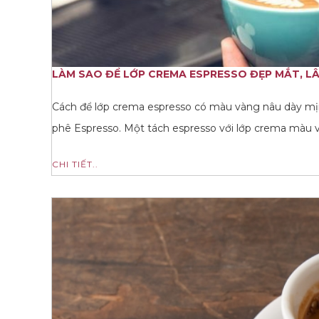
LÀM SAO ĐỂ LỚP CREMA ESPRESSO ĐẸP MẮT, LÂU
Cách để lớp crema espresso có màu vàng nâu dày mịn,
phê Espresso. Một tách espresso với lớp crema màu
CHI TIẾT..