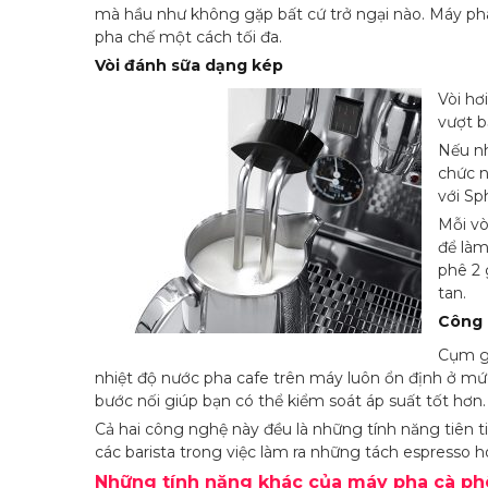
mà hầu như không gặp bất cứ trở ngại nào. Máy pha
pha chế một cách tối đa.
Vòi đánh sữa dạng kép
Vòi hơ
vượt 
Nếu nh
chức n
với Sp
Mỗi vò
để làm
phê 2 
tan.
Công 
Cụm gr
nhiệt độ nước pha cafe trên máy luôn ổn định ở mứ
bước nối giúp bạn có thể kiểm soát áp suất tốt hơn.
Cả hai công nghệ này đều là những tính năng tiên ti
các barista trong việc làm ra những tách espresso h
Những tính năng khác của máy pha cà p