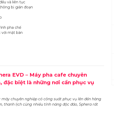
ều và liên tục
 không bị gián đoạn
o
rình pha chế
c với mặt bàn
hera EVD – Máy pha cafe chuyên
, đặc biệt là những nơi cần phục vụ
 máy chuyên nghiệp có công suất phục vụ lên đến hàng
ản, thanh lịch cùng nhiều tính năng độc đáo, Sphera rất