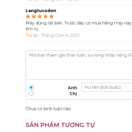
Langtucodon
Máy dùng rất bền. Trước đây có mua hãng máy nà
Được xếp hạng
5
5
sao
êm ru
Trả lời
•
Tháng Chín 4, 2021
Anh
Chị
Chưa có bình luận nào
SẢN PHẨM TƯƠNG TỰ