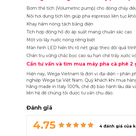
Bơm thể tích (Volumetric pump) cho dòng chảy đều 
Nồi hơi dung tích lớn giúp pha espresso liên tục kh
Khay hâm nóng tách bằng điện
Tích hợp đồng hồ đo áp suất mang chuẩn xác cao
Một vòi lấy nước nóng riêng biệt
Màn hình LED hiển thị rõ nét giúp theo dõi quá trìn
Chân trụ vững chắc bọc cao su hạn chế trầy xước v
Cần tư vấn và tìm mua máy pha cà phê 2
Hiện nay, Wega Vietnam là đơn vị đại diện – phân 
nghiệp Wega tại Việt Nam. Quý khách khi mua hàn
hãng made in Italy 100%, chế độ bảo hành lâu dài và
liên hệ để chúng tôi được tư vấn chu đáo.
Đánh giá
4.75
4
đánh giá của 
4.75
4
trên 5 dựa trên