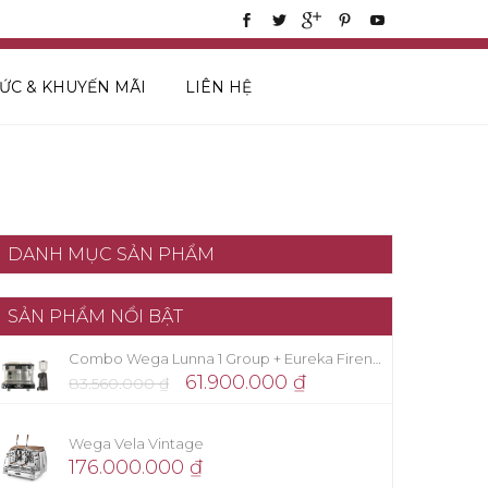
TỨC & KHUYẾN MÃI
LIÊN HỆ
DANH MỤC SẢN PHẨM
SẢN PHẨM NỔI BẬT
Combo Wega Lunna 1 Group + Eureka Firenze 75
61.900.000
₫
83.560.000
₫
Wega Vela Vintage
176.000.000
₫