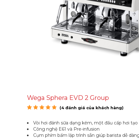
Wega Sphera EVD 2 Group
(
4
đánh giá của khách hàng)
4.75
4
trên 5 dựa
trên
đánh giá
Vòi hơi đánh sữa dạng kém, một đầu cấp hơi tạo
Công nghệ E61 và Pre-infusion
Cụm phím bấm lập trình sẵn giúp barista dễ dàng