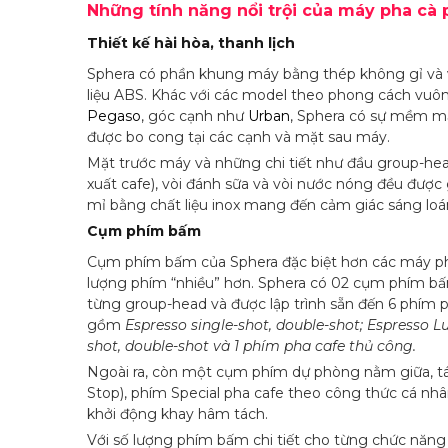
Những tính năng nổi trội của máy pha cà
Thiết kế hài hòa, thanh lịch
Sphera có phần khung máy bằng thép không gỉ và 
liệu ABS. Khác với các model theo phong cách vuô
Pegaso
, góc cạnh như
Urban
, Sphera có sự mềm m
được bo cong tại các cạnh và mặt sau máy.
Mặt trước máy và những chi tiết như đầu group-head
xuất cafe), vòi đánh sữa và vòi nước nóng đều được 
mỉ bằng chất liệu inox mang đến cảm giác sáng loán
Cụm phím bấm
Cụm phím bấm của Sphera đặc biệt hơn các máy ph
lượng phím “nhiều” hơn. Sphera có 02 cụm phím b
từng group-head và được lập trình sẵn đến 6 phím 
gồm
Espresso single-shot, double-shot; Espresso L
shot, double-shot và 1 phím pha cafe thủ công.
Ngoài ra, còn một cụm phím dự phòng nằm giữa, tá
Stop), phím Special pha cafe theo công thức cá nhân
khởi động khay hâm tách.
Với số lượng phím bấm chi tiết cho từng chức năng 