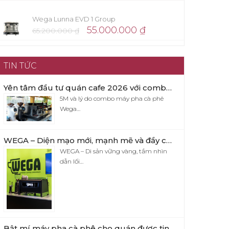
Wega Lunna EVD 1 Group
55.000.000
₫
65.200.000
₫
TIN TỨC
Yên tâm đầu tư quán cafe 2026 với combo máy pha cafe Wega Pegaso x Eureka Firenze 75
5M và lý do combo máy pha cà phê
Wega…
WEGA – Diện mạo mới, mạnh mẽ và đầy cuốn hút
WEGA – Di sản vững vàng, tầm nhìn
dẫn lối…
Bật mí máy pha cà phê cho quán được tin yêu nhất hiện nay