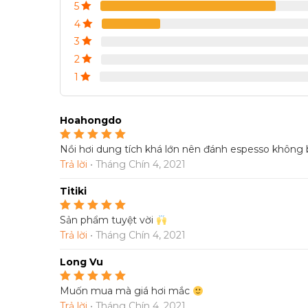
5
đánh giá
4
3
2
1
Hoahongdo
Nồi hơi dung tích khá lớn nên đánh espesso không 
Được xếp hạng
5
5
sao
Trả lời
•
Tháng Chín 4, 2021
Titiki
Sản phẩm tuyệt vời
Được xếp hạng
5
5
sao
Trả lời
•
Tháng Chín 4, 2021
Long Vu
Muốn mua mà giá hơi mắc
Được xếp hạng
4
5 sao
Trả lời
•
Tháng Chín 4, 2021