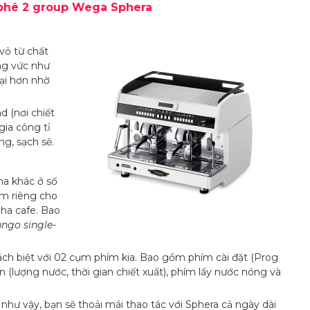
 phê 2 group Wega Sphera
vỏ từ chất
ng vức như
ại hơn nhờ
 (nơi chiết
gia công tỉ
g, sạch sẽ.
a khác ở số
ấm riêng cho
pha cafe. Bao
ungo single-
ch biệt với 02 cụm phím kia. Bao gồm phím cài đặt (Prog
 (lượng nước, thời gian chiết xuất), phím lấy nước nóng và
như vậy, bạn sẽ thoải mái thao tác với Sphera cả ngày dài