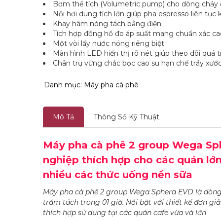
Bơm thể tích (Volumetric pump) cho dòng chảy đ
Nồi hơi dung tích lớn giúp pha espresso liên tục
Khay hâm nóng tách bằng điện
Tích hợp đồng hồ đo áp suất mang chuẩn xác ca
Một vòi lấy nước nóng riêng biệt
Màn hình LED hiển thị rõ nét giúp theo dõi quá t
Chân trụ vững chắc bọc cao su hạn chế trầy xướ
Danh mục:
Máy pha cà phê
Mô Tả
Thông Số Kỹ Thuật
Máy pha cà phê 2 group Wega Sp
nghiệp thích hợp cho các quán lớn
nhiều các thức uống nền sữa
Máy pha cà phê 2 group Wega Sphera EVD là dòng
trăm tách trong 01 giờ. Nổi bật với thiết kế đơn gi
thích hợp sử dụng tại các quán cafe vừa và lớn