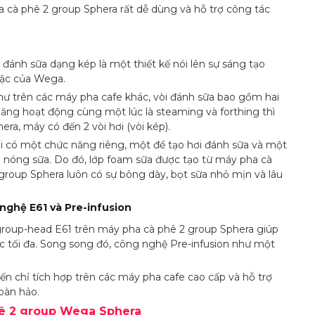
 cà phê 2 group Sphera rất dễ dùng và hỗ trợ công tác
i đánh sữa dạng kép là một thiết kế nói lên sự sáng tạo
bậc của Wega.
ư trên các máy pha cafe khác, vòi đánh sữa bao gồm hai
ăng hoạt động cùng một lúc là steaming và forthing thì
hera, máy có đến 2 vòi hơi (vòi kép).
i có một chức năng riêng, một để tạo hơi đánh sữa và một
 nóng sữa. Do đó, lớp foam sữa được tạo từ máy pha cà
group Sphera luôn có sự bông dày, bọt sữa nhỏ mịn và lâu
nghệ E61 và Pre-infusion
oup-head E61 trên máy pha cà phê 2 group Sphera giúp
c tối đa. Song song đó, công nghệ Pre-infusion như một
ến chỉ tích hợp trên các máy pha cafe cao cấp và hỗ trợ
oàn hảo.
hê 2 group Wega Sphera