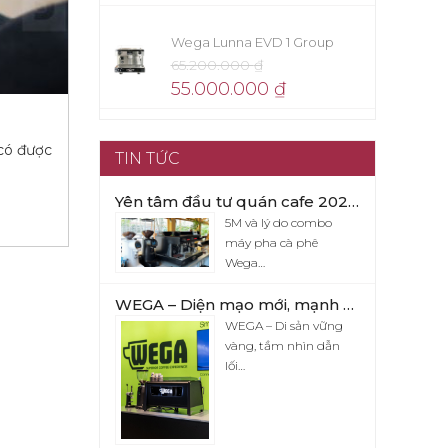
Wega Lunna EVD 1 Group
65.200.000
₫
55.000.000
₫
 có được
TIN TỨC
Yên tâm đầu tư quán cafe 2026 với combo máy pha cafe Wega Pegaso x Eureka Firenze 75
5M và lý do combo
máy pha cà phê
Wega…
WEGA – Diện mạo mới, mạnh mẽ và đầy cuốn hút
WEGA – Di sản vững
vàng, tầm nhìn dẫn
lối…