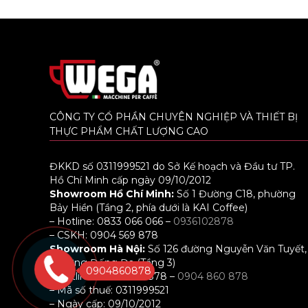
CÔNG TY CỔ PHẦN CHUYÊN NGHIỆP VÀ THIẾT BỊ
THỰC PHẨM CHẤT LƯỢNG CAO
ĐKKD số 0311999521 do Sở Kế hoạch và Đầu tư TP.
Hồ Chí Minh cấp ngày 09/10/2012
Showroom Hồ Chí Minh:
Số 1 Đường C18, phường
Bảy Hiền (Tầng 2, phía dưới là KAI Coffee)
– Hotline: 0833 066 066 –
0936102878
– CSKH: 0904 569 878
Showroom Hà Nội:
Số 126 đường Nguyễn Văn Tuyết,
phường Đống Đa (Tầng 3)
0904860878
– Hotline: 0898 001 878 –
0904 860 878
– Mã số thuế: 0311999521
– Ngày cấp: 09/10/2012