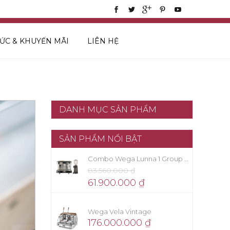
TỨC & KHUYẾN MÃI
LIÊN HỆ
DANH MỤC SẢN PHẨM
SẢN PHẨM NỔI BẬT
Combo Wega Lunna 1 Group + Eureka Firenze 75
83.560.000
₫
61.900.000
₫
Wega Vela Vintage
176.000.000
₫