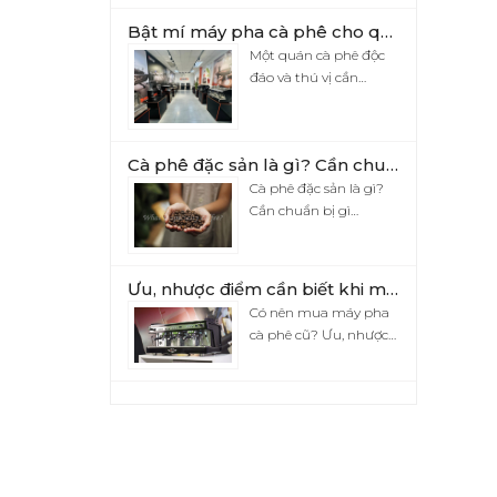
Bật mí máy pha cà phê cho quán được tin yêu nhất hiện nay
Một quán cà phê độc
đáo và thú vị cần…
Cà phê đặc sản là gì? Cần chuẩn bị gì khi mở quán cà phê đặc sản?
Cà phê đặc sản là gì?
Cần chuẩn bị gì…
Ưu, nhược điểm cần biết khi mua máy pha cà phê cũ
Có nên mua máy pha
cà phê cũ? Ưu, nhược…