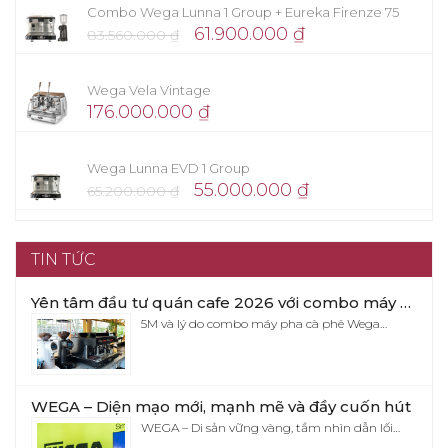
Combo Wega Lunna 1 Group + Eureka Firenze 75
61.900.000
₫
83.560.000
₫
Wega Vela Vintage
176.000.000
₫
Wega Lunna EVD 1 Group
55.000.000
₫
65.200.000
₫
TIN TỨC
Yên tâm đầu tư quán cafe 2026 với combo máy pha cafe Wega Pegaso x Eureka Firenze 75
5M và lý do combo máy pha cà phê Wega…
WEGA – Diện mạo mới, mạnh mẽ và đầy cuốn hút
WEGA – Di sản vững vàng, tầm nhìn dẫn lối…