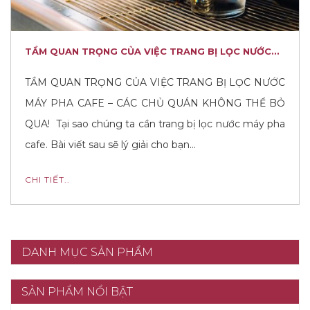
TẦM QUAN TRỌNG CỦA VIỆC TRANG BỊ LỌC NƯỚC...
TẦM QUAN TRỌNG CỦA VIỆC TRANG BỊ LỌC NƯỚC
MÁY PHA CAFE – CÁC CHỦ QUÁN KHÔNG THỂ BỎ
QUA! Tại sao chúng ta cần trang bị lọc nước máy pha
cafe. Bài viết sau sẽ lý giải cho bạn…
CHI TIẾT..
DANH MỤC SẢN PHẨM
SẢN PHẨM NỔI BẬT